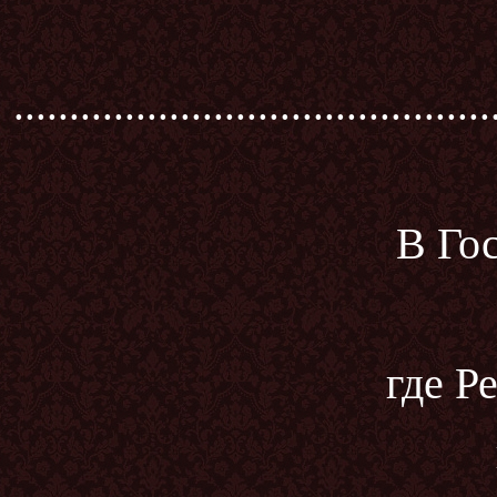
...........................................
В Го
где Р