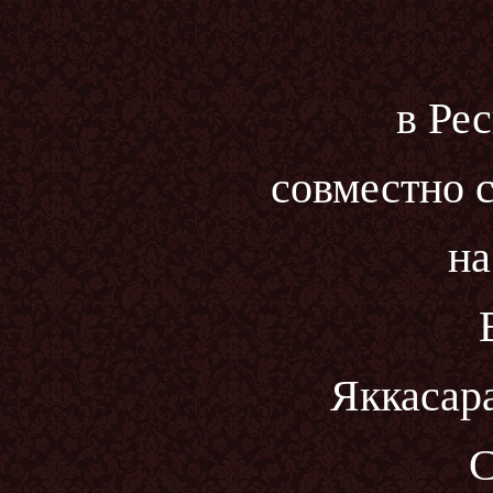
в Ре
совместно 
на
Яккасар
С