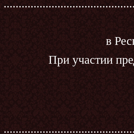
...........................................
в Рес
При участии пре
...........................................