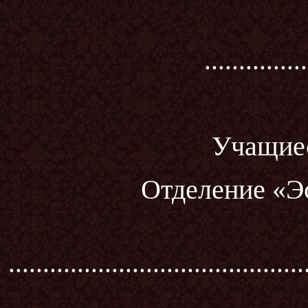
...............
Учащиес
Отделение «Э
...........................................