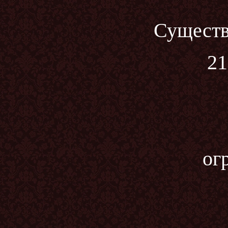
Существ
21
ог