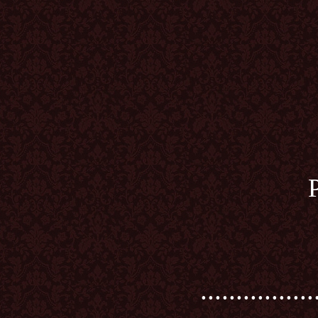
................