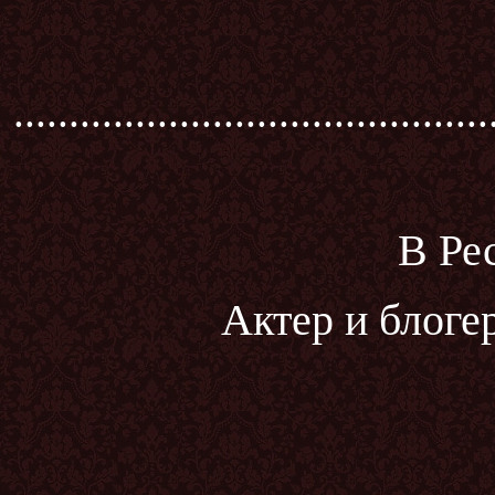
...........................................
В Ре
Актер и блоге