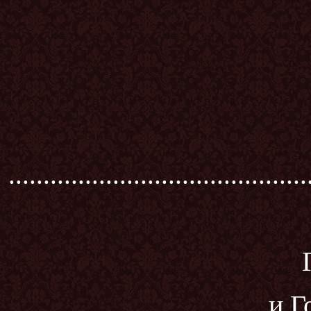
...........................................
и Г