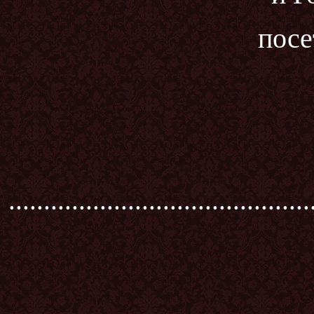
посе
...........................................