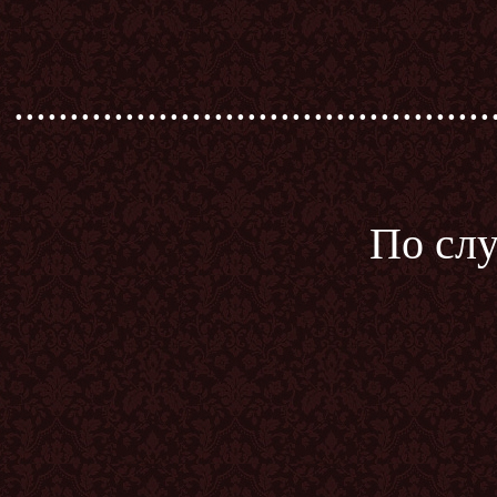
...........................................
По слу