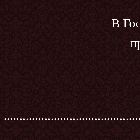
В Го
п
...........................................