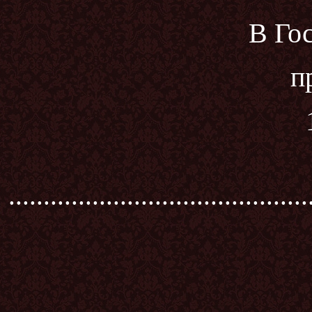
В Го
п
...........................................